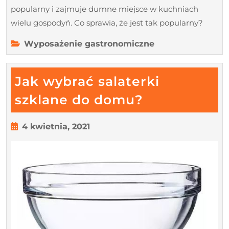
popularny i zajmuje dumne miejsce w kuchniach
wielu gospodyń. Co sprawia, że jest tak popularny?
Wyposażenie gastronomiczne
Jak wybrać salaterki
Jak
szklane do domu?
wybrać
salaterki
4
4 kwietnia, 2021
kwietnia,
szklane
2021
do
domu?