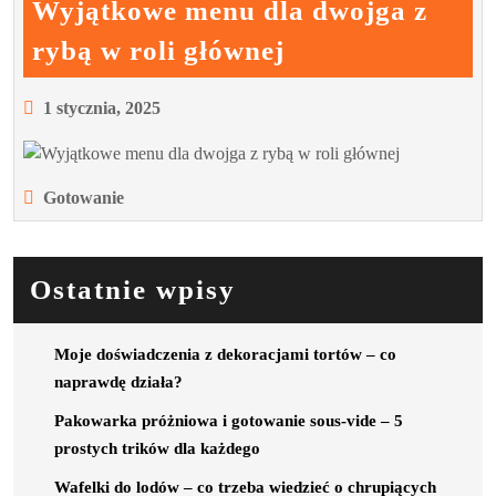
w
Wyjątkowe menu dla dwojga z
trwałość
Wyjątkowe
rybą w roli głównej
menu
dla
1
1 stycznia, 2025
stycznia,
dwojga
2025
z
Gotowanie
rybą
w
roli
Ostatnie wpisy
głównej
Moje doświadczenia z dekoracjami tortów – co
naprawdę działa?
Pakowarka próżniowa i gotowanie sous-vide – 5
prostych trików dla każdego
Wafelki do lodów – co trzeba wiedzieć o chrupiących