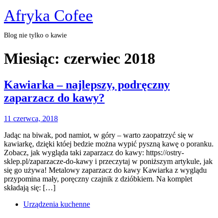
Skip
Afryka Cofee
to
content
Blog nie tylko o kawie
Close
Miesiąc:
czerwiec 2018
Menu
Kawiarka – najlepszy, podręczny
Kawiarka
zaparzacz do kawy?
–
11
11 czerwca, 2018
najlepszy,
czerwca,
podręczny
Jadąc na biwak, pod namiot, w góry – warto zaopatrzyć się w
2018
kawiarkę, dzięki któej bedzie można wypić pyszną kawę o poranku.
zaparzacz
Zobacz, jak wygląda taki zaparzacz do kawy: https://ostry-
do
sklep.pl/zaparzacze-do-kawy i przeczytaj w poniższym artykule, jak
się go używa! Metalowy zaparzacz do kawy Kawiarka z wyglądu
kawy?
przypomina mały, poręczny czajnik z dzióbkiem. Na komplet
składają się: […]
Urządzenia kuchenne