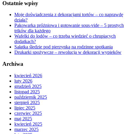
Ostatnie wpisy
Moje doświadczenia z dekoracjami tortów – co naprawdę
działa?
Pakowarka próżniowa i gotowanie sous-vide – 5 prostych
trików dla każdego
Wafelki do lodów – co trzeba wiedzieć o chrupiących
dodatkach?
Sałatka śledzie pod pierzynką na rodzinne spotkania
Drukarki spożywcze – rewolucja w dekoracji wypieków
Archiwa
kwiecień 2026
luty 2026
grudzień 2025
listopad 2025
październik 2025
sierpień 2025
lipiec 2025
czerwiec 2025
maj 2025
kwiecień 2025
marzec 2025