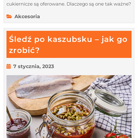
cukiernicze są oferowane. Dlaczego są one tak ważne?
Akcesoria
Śledź po kaszubsku – jak go
Śledź
zrobić?
po
kaszubsku
7
7 stycznia, 2023
stycznia,
–
2023
jak
go
zrobić?