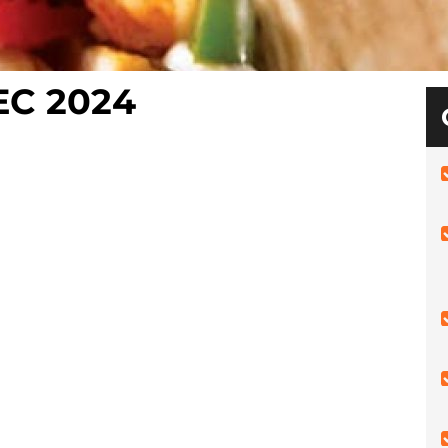
C 2024
: