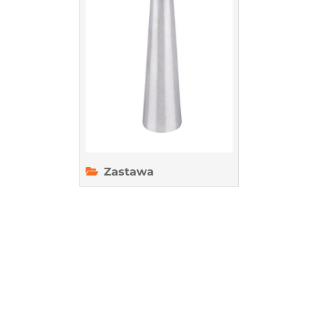
na
pyszną
przekąskę
Zastawa