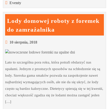
Eventy
Lody domowej roboty z foremek
Lody
do zamrażalnika
domowej
roboty
10
10 sierpnia, 2018
sierpnia,
z
2018
foremek
Lato to szczególna pora roku, która potrafi obdarzyć nas
do
upałami. Jednym z prostszych sposobów na schłodzenie się są
zamrażalnika
lody. Szeroka gama smaków pozwala na zaspokojenie nawet
najbardziej wymagających osób, ale nie da się ukryć, że lody
często są bardzo kaloryczne. Dietetycy spierają się w tej kwestii,
chociaż większość zgadza się że lodami można zastąpić jeden
[…]