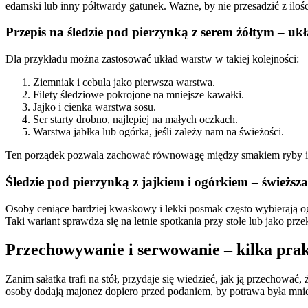
edamski lub inny półtwardy gatunek. Ważne, by nie przesadzić z ilości
Przepis na śledzie pod pierzynką z serem żółtym – uk
Dla przykładu można zastosować układ warstw w takiej kolejności:
Ziemniak i cebula jako pierwsza warstwa.
Filety śledziowe pokrojone na mniejsze kawałki.
Jajko i cienka warstwa sosu.
Ser starty drobno, najlepiej na małych oczkach.
Warstwa jabłka lub ogórka, jeśli zależy nam na świeżości.
Ten porządek pozwala zachować równowagę między smakiem ryby i d
Śledzie pod pierzynką z jajkiem i ogórkiem – świeższa
Osoby ceniące bardziej kwaskowy i lekki posmak często wybierają ogó
Taki wariant sprawdza się na letnie spotkania przy stole lub jako prz
Przechowywanie i serwowanie – kilka pra
Zanim sałatka trafi na stół, przydaje się wiedzieć, jak ją przecho
osoby dodają majonez dopiero przed podaniem, by potrawa była mniej