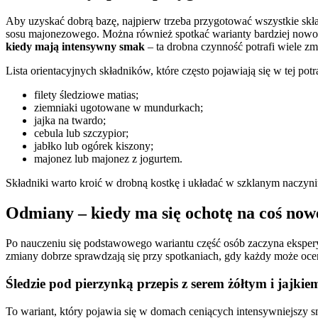
Aby uzyskać dobrą bazę, najpierw trzeba przygotować wszystkie skład
sosu majonezowego. Można również spotkać warianty bardziej nowocz
kiedy mają intensywny smak
– ta drobna czynność potrafi wiele zm
Lista orientacyjnych składników, które często pojawiają się w tej potr
filety śledziowe matias;
ziemniaki ugotowane w mundurkach;
jajka na twardo;
cebula lub szczypior;
jabłko lub ogórek kiszony;
majonez lub majonez z jogurtem.
Składniki warto kroić w drobną kostkę i układać w szklanym naczyni
Odmiany – kiedy ma się ochotę na coś now
Po nauczeniu się podstawowego wariantu część osób zaczyna ekspery
zmiany dobrze sprawdzają się przy spotkaniach, gdy każdy może ocen
Śledzie pod pierzynką przepis z serem żółtym i jajkie
To wariant, który pojawia się w domach ceniących intensywniejszy sma