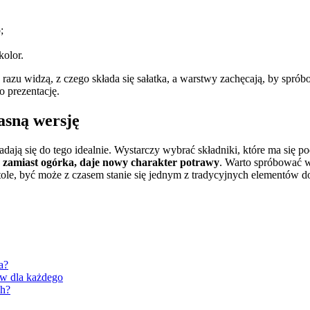
;
kolor.
azu widzą, z czego składa się sałatka, a warstwy zachęcają, by sprób
o prezentację.
asną wersję
ają się do tego idealnie. Wystarczy wybrać składniki, które ma się pod 
o zamiast ogórka, daje nowy charakter potrawy
. Warto spróbować wła
 stole, być może z czasem stanie się jednym z tradycyjnych elementó
a?
ów dla każdego
ch?