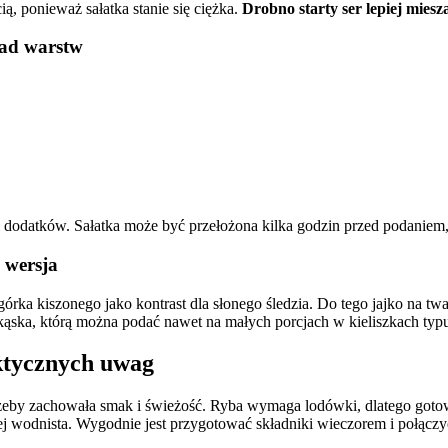
ą, ponieważ sałatka stanie się ciężka.
Drobno starty ser lepiej miesza
ład warstw
odatków. Sałatka może być przełożona kilka godzin przed podaniem,
 wersja
rka kiszonego jako kontrast dla słonego śledzia. Do tego jajko na twar
ekąska, którą można podać nawet na małych porcjach w kieliszkach typu 
ktycznych uwag
wać, żeby zachowała smak i świeżość. Ryba wymaga lodówki, dlatego got
 wodnista. Wygodnie jest przygotować składniki wieczorem i połączyć