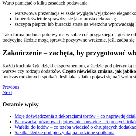
Warto pamiętać o kilku zasadach podawania:
warstwowa prezentacja w szkle wygląda wyjątkowo elegancko
koperek świetnie sprawdza się jako prosta dekoracja;
szczypta pieprzu lub buraczki starte na wierzchu wprowadzają 
Taka forma podania potrawy ma w sobie coś przyjaznego – goście od r
tradycyjne śledzie mogą sprawić pozytywne wrażenie, jeśli zadba się 
Zakończenie – zachęta, by przygotować wł
Każda kuchnia żyje dzięki eksperymentom, a śledzie pod pierzynką nad
warstw czy rodzaju dodatków.
Często niewielka zmiana, jak jabłk
podczas rodzinnych spotkań. Jeśli taka sałatka pojawi się na Twoim
Nawigacja
Previous
Previous
Next
post:
Next
wpisu
post:
Ostatnie wpisy
Moje doświadczenia z dekoracjami tortów – co naprawdę dział
Pakowarka próżniowa i gotowanie sous-vide – 5 prostych trik
Wafelki do lodów – co trzeba wiedzieć o chrupiących dodatka
Sałatka śledzie pod pierzynką na rodzinne spotkania