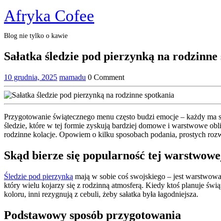
Skip
Afryka Cofee
to
content
Blog nie tylko o kawie
Close
Sałatka śledzie pod pierzynką na rodzinne
Menu
10
mamadu
10 grudnia, 2025
mamadu
0 Comment
grudnia,
2025
Przygotowanie świątecznego menu często budzi emocje – każdy ma s
śledzie, które w tej formie zyskują bardziej domowe i warstwowe obli
rodzinne kolacje. Opowiem o kilku sposobach podania, prostych roz
Skąd bierze się popularność tej warstwowej
Śledzie pod pierzynką
mają w sobie coś swojskiego – jest warstwowa,
który wielu kojarzy się z rodzinną atmosferą. Kiedy ktoś planuje świ
koloru, inni rezygnują z cebuli, żeby sałatka była łagodniejsza.
Podstawowy sposób przygotowania