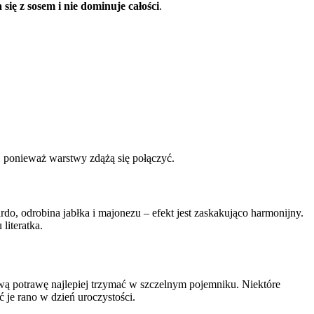
 się z sosem i nie dominuje całości
.
 ponieważ warstwy zdążą się połączyć.
do, odrobina jabłka i majonezu – efekt jest zaskakująco harmonijny.
literatka.
ową potrawę najlepiej trzymać w szczelnym pojemniku. Niektóre
 je rano w dzień uroczystości.