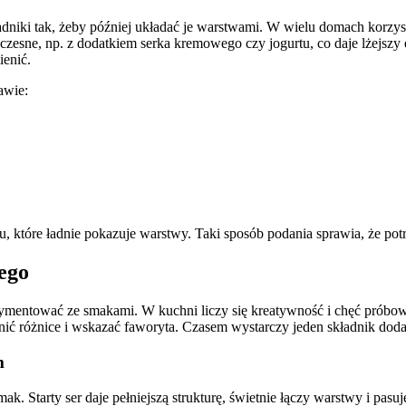
niki tak, żeby później układać je warstwami. W wielu domach korzysta
esne, np. z dodatkiem serka kremowego czy jogurtu, co daje lżejszy 
ienić.
awie:
u, które ładnie pokazuje warstwy. Taki sposób podania sprawia, że po
ego
mentować ze smakami. W kuchni liczy się kreatywność i chęć próbowan
ić różnice i wskazać faworyta. Czasem wystarczy jeden składnik doda
m
k. Starty ser daje pełniejszą strukturę, świetnie łączy warstwy i pasu