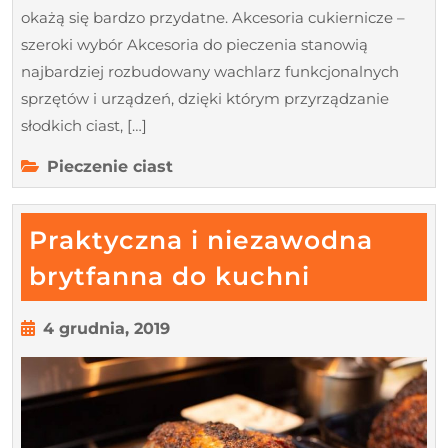
okażą się bardzo przydatne. Akcesoria cukiernicze –
szeroki wybór Akcesoria do pieczenia stanowią
najbardziej rozbudowany wachlarz funkcjonalnych
sprzętów i urządzeń, dzięki którym przyrządzanie
słodkich ciast, […]
Pieczenie ciast
Praktyczna i niezawodna
Praktyczn
brytfanna do kuchni
i
niezawod
4
4 grudnia, 2019
grudnia,
brytfanna
2019
do
kuchni