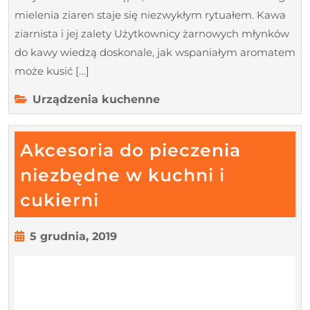
mielenia ziaren staje się niezwykłym rytuałem. Kawa
ziarnista i jej zalety Użytkownicy żarnowych młynków
do kawy wiedzą doskonale, jak wspaniałym aromatem
może kusić […]
Urządzenia kuchenne
Akcesoria do pieczenia
niezbędne w kuchni i
Akcesoria
cukierni
do
pieczenia
5
5 grudnia, 2019
grudnia,
niezbędne
2019
w
kuchni