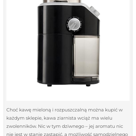
będzie
najlepszym
rozwiązaniem?
Choć kawę mieloną i rozpuszczalną można kupić w
każdym sklepie, kawa ziarnista wciąż ma wielu
zwolenników. Nic w tym dziwnego – jej aromatu nic
nie jest w stanie zastąpić, a możliwość samodzielnego