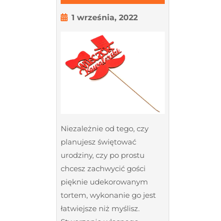
zrobić
topper
1
1 września, 2022
września,
na
2022
tort?
Dodaj
odrobinę
sztuki
i
designu
Niezależnie od tego, czy
do
planujesz świętować
swojego
urodziny, czy po prostu
ciasta
chcesz zachwycić gości
pięknie udekorowanym
tortem, wykonanie go jest
łatwiejsze niż myślisz.