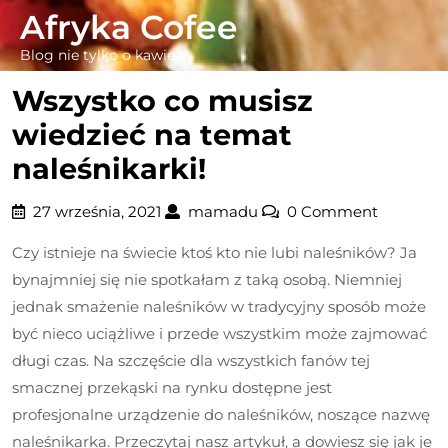
Skip
Afryka Cofee
to
Blog nie tylko o kawie
content
Wszystko co musisz
wiedzieć na temat
naleśnikarki!
27
mamadu
27 września, 2021
mamadu
0 Comment
września,
Czy istnieje na świecie ktoś kto nie lubi naleśników? Ja
2021
bynajmniej się nie spotkałam z taką osobą. Niemniej
jednak smażenie naleśników w tradycyjny sposób może
być nieco uciążliwe i przede wszystkim może zajmować
długi czas. Na szczęście dla wszystkich fanów tej
smacznej przekąski na rynku dostępne jest
profesjonalne urządzenie do naleśników, noszące nazwę
naleśnikarka. Przeczytaj nasz artykuł, a dowiesz się jak je