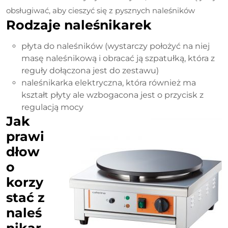
obsługiwać, aby cieszyć się z pysznych naleśników
Rodzaje naleśnikarek
płyta do naleśników (wystarczy położyć na niej
masę naleśnikową i obracać ją szpatułką, która z
reguły dołączona jest do zestawu)
naleśnikarka elektryczna, która również ma
kształt płyty ale wzbogacona jest o przycisk z
regulacją mocy
Jak
prawi
dłow
o
korzy
stać z
naleś
nikar