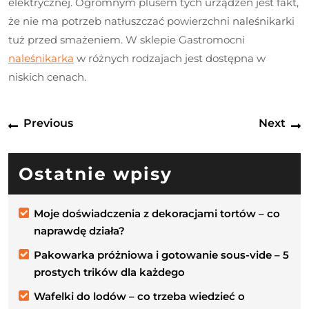
elektrycznej. Ogromnym plusem tych urządzeń jest fakt,
że nie ma potrzeb natłuszczać powierzchni naleśnikarki
tuż przed smażeniem. W sklepie Gastromocni
naleśnikarka
w różnych rodzajach jest dostępna w
niskich cenach.
Nawigacja
Previous
N
Previous
Next
wpisu
post:
p
Ostatnie wpisy
Moje doświadczenia z dekoracjami tortów – co
naprawdę działa?
Pakowarka próżniowa i gotowanie sous-vide – 5
prostych trików dla każdego
Wafelki do lodów – co trzeba wiedzieć o