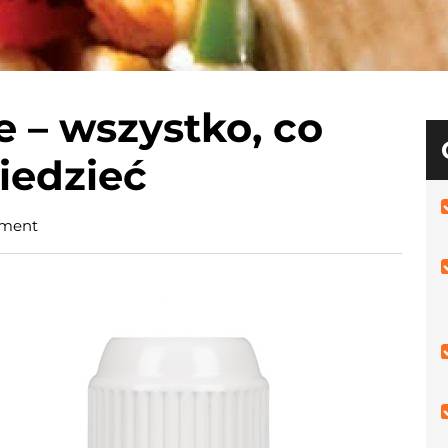
e – wszystko, co
iedzieć
ment