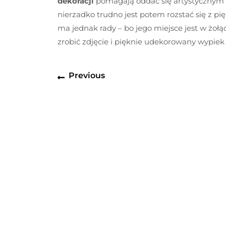
dekoracji
pomagają oddać się artystycznym na
nierzadko trudno jest potem rozstać się z p
ma jednak rady – bo jego miejsce jest w żołąd
zrobić zdjęcie i pięknie udekorowany wypiek 
Nawigacja
Previous
Previous
wpisu
post: