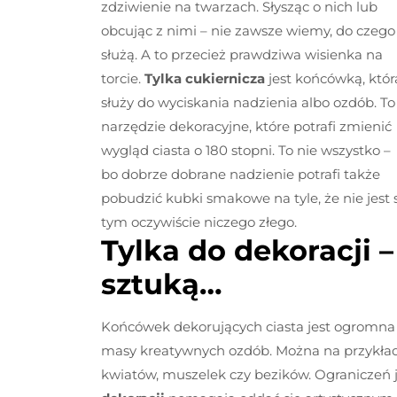
zdziwienie na twarzach. Słysząc o nich lub
obcując z nimi – nie zawsze wiemy, do czego
służą. A to przecież prawdziwa wisienka na
torcie.
Tylka cukiernicza
jest końcówką, któr
służy do wyciskania nadzienia albo ozdób. To
narzędzie dekoracyjne, które potrafi zmienić
wygląd ciasta o 180 stopni. To nie wszystko –
bo dobrze dobrane nadzienie potrafi także
pobudzić kubki smakowe na tyle, że nie jest
tym oczywiście niczego złego.
Tylka do dekoracji –
sztuką…
Końcówek dekorujących ciasta jest ogromna 
masy kreatywnych ozdób. Można na przykład
kwiatów, muszelek czy bezików. Ograniczeń j