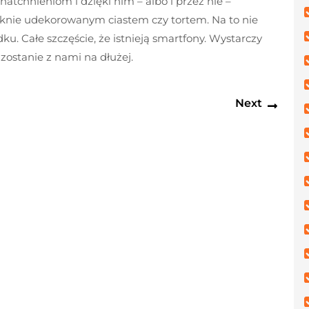
tchnieniom i dzięki nim – albo i przez nie –
ięknie udekorowanym ciastem czy tortem. Na to nie
ku. Całe szczęście, że istnieją smartfony. Wystarczy
zostanie z nami na dłużej.
Next
Next
post: