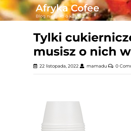
Skip
Afryka Cofee
to
Blog nie tylko o kawie
content
Tylki cukiernicz
musisz o nich w
22
mamadu
22 listopada, 2022
mamadu
0 Com
listopada,
2022