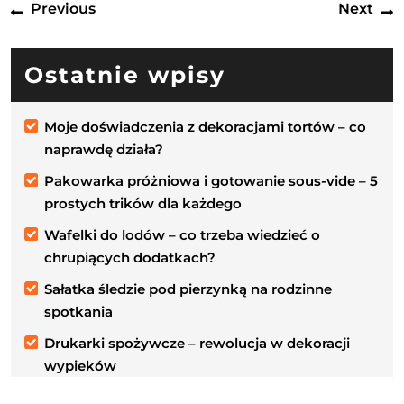
Previous
N
Previous
Next
wpisu
post:
p
Ostatnie wpisy
Moje doświadczenia z dekoracjami tortów – co
naprawdę działa?
Pakowarka próżniowa i gotowanie sous-vide – 5
prostych trików dla każdego
Wafelki do lodów – co trzeba wiedzieć o
chrupiących dodatkach?
Sałatka śledzie pod pierzynką na rodzinne
spotkania
Drukarki spożywcze – rewolucja w dekoracji
wypieków