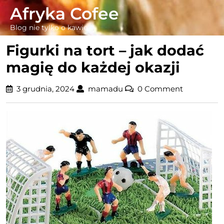
Skip
Afryka Cofee
to
Blog nie tylko o kawie
content
Figurki na tort – jak dodać
magię do każdej okazji
3
mamadu
3 grudnia, 2024
mamadu
0 Comment
grudnia,
2024