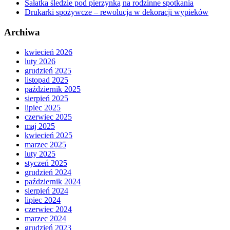
Sałatka śledzie pod pierzynką na rodzinne spotkania
Drukarki spożywcze – rewolucja w dekoracji wypieków
Archiwa
kwiecień 2026
luty 2026
grudzień 2025
listopad 2025
październik 2025
sierpień 2025
lipiec 2025
czerwiec 2025
maj 2025
kwiecień 2025
marzec 2025
luty 2025
styczeń 2025
grudzień 2024
październik 2024
sierpień 2024
lipiec 2024
czerwiec 2024
marzec 2024
grudzień 2023