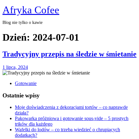
Skip
Afryka Cofee
to
content
Blog nie tylko o kawie
Close
Dzień:
2024-07-01
Menu
Tradycyjny przepis na śledzie w śmietanie
1
1 lipca, 2024
lipca,
2024
Gotowanie
Ostatnie wpisy
Moje doświadczenia z dekoracjami tortów – co naprawdę
działa?
Pakowarka próżniowa i gotowanie sous-vide – 5 prostych
trików dla każdego
Wafelki do lodów – co trzeba wiedzieć o chrupiących
dodatkach?