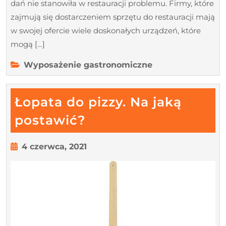
dań nie stanowiła w restauracji problemu. Firmy, które
zajmują się dostarczeniem sprzętu do restauracji mają
w swojej ofercie wiele doskonałych urządzeń, które
mogą […]
Wyposażenie gastronomiczne
Łopata do pizzy. Na jaką
Łopata
postawić?
do
pizzy.
4
4 czerwca, 2021
czerwca,
Na
2021
jaką
postawić?