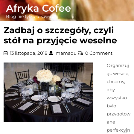
Skip
Afryka Cofee
to
Blog nie tylko o kawie
content
Zadbaj o szczegóły, czyli
stół na przyjęcie weselne
13
mamadu
13 listopada, 2018
mamadu
0 Comment
listopada,
Organizuj
2018
ąc wesele,
chcemy,
aby
wszystko
było
przygotow
ane
perfekcyjn