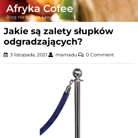
Skip
Afryka Cofee
to
Blog nie tylko o kawie
content
Jakie są zalety słupków
odgradzających?
3
mamadu
3 listopada, 2021
mamadu
0 Comment
listopada,
2021