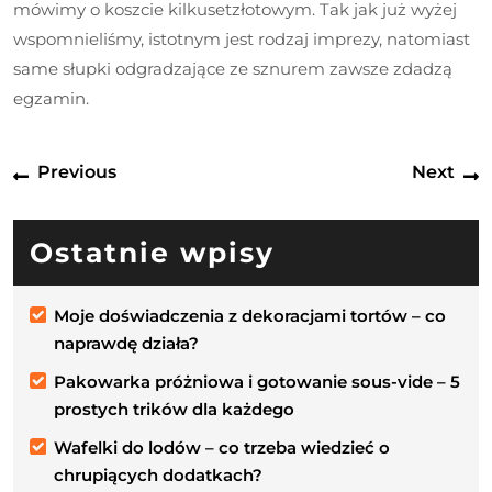
mówimy o koszcie kilkusetzłotowym. Tak jak już wyżej
wspomnieliśmy, istotnym jest rodzaj imprezy, natomiast
same słupki odgradzające ze sznurem zawsze zdadzą
egzamin.
Nawigacja
Previous
N
Previous
Next
wpisu
post:
p
Ostatnie wpisy
Moje doświadczenia z dekoracjami tortów – co
naprawdę działa?
Pakowarka próżniowa i gotowanie sous-vide – 5
prostych trików dla każdego
Wafelki do lodów – co trzeba wiedzieć o
chrupiących dodatkach?