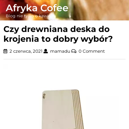
Skip
Afryka Cofee
to
Blog nie tylko o kawie
content
Czy drewniana deska do
krojenia to dobry wybór?
2
mamadu
2 czerwca, 2021
mamadu
0 Comment
czerwca,
2021