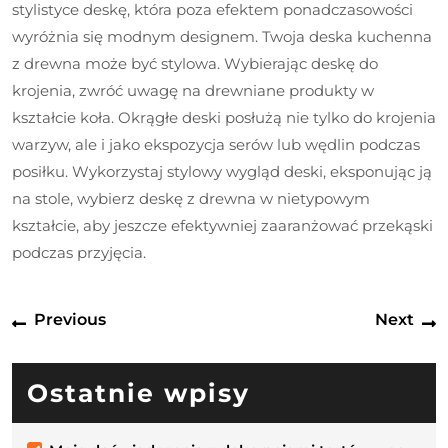
stylistyce deskę, która poza efektem ponadczasowości
wyróżnia się modnym designem. Twoja deska kuchenna
z drewna może być stylowa. Wybierając deskę do
krojenia, zwróć uwagę na drewniane produkty w
kształcie koła. Okrągłe deski posłużą nie tylko do krojenia
warzyw, ale i jako ekspozycja serów lub wędlin podczas
posiłku. Wykorzystaj stylowy wygląd deski, eksponując ją
na stole, wybierz deskę z drewna w nietypowym
kształcie, aby jeszcze efektywniej zaaranżować przekąski
podczas przyjęcia.
Nawigacja
Previous
N
Previous
Next
wpisu
post:
p
Ostatnie wpisy