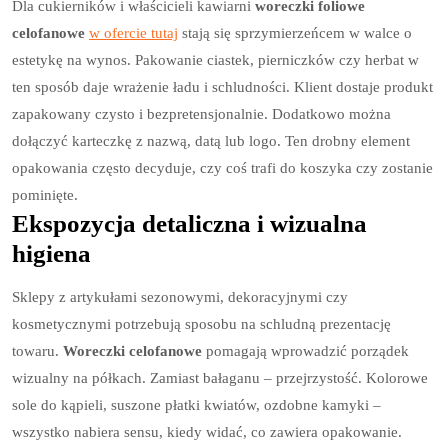
Dla cukierników i właścicieli kawiarni
woreczki foliowe
celofanowe
w ofercie tutaj
stają się sprzymierzeńcem w walce o
estetykę na wynos. Pakowanie ciastek, pierniczków czy herbat w
ten sposób daje wrażenie ładu i schludności. Klient dostaje produkt
zapakowany czysto i bezpretensjonalnie. Dodatkowo można
dołączyć karteczkę z nazwą, datą lub logo. Ten drobny element
opakowania często decyduje, czy coś trafi do koszyka czy zostanie
pominięte.
Ekspozycja detaliczna i wizualna
higiena
Sklepy z artykułami sezonowymi, dekoracyjnymi czy
kosmetycznymi potrzebują sposobu na schludną prezentację
towaru.
Woreczki celofanowe
pomagają wprowadzić porządek
wizualny na półkach. Zamiast bałaganu – przejrzystość. Kolorowe
sole do kąpieli, suszone płatki kwiatów, ozdobne kamyki –
wszystko nabiera sensu, kiedy widać, co zawiera opakowanie.