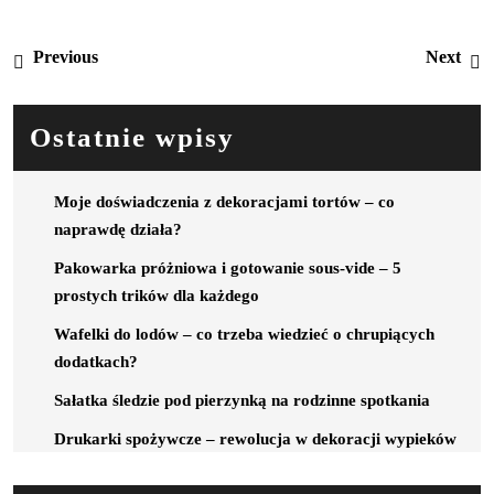
Nawigacja
Previous
N
Previous
Next
wpisu
post:
p
Ostatnie wpisy
Moje doświadczenia z dekoracjami tortów – co
naprawdę działa?
Pakowarka próżniowa i gotowanie sous-vide – 5
prostych trików dla każdego
Wafelki do lodów – co trzeba wiedzieć o chrupiących
dodatkach?
Sałatka śledzie pod pierzynką na rodzinne spotkania
Drukarki spożywcze – rewolucja w dekoracji wypieków