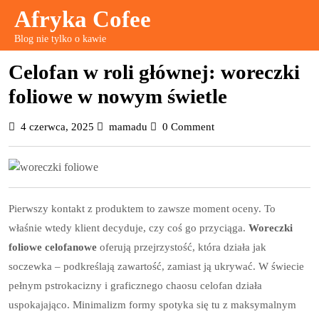
Skip
Afryka Cofee
to
Blog nie tylko o kawie
content
Celofan w roli głównej: woreczki
foliowe w nowym świetle
4
mamadu
4 czerwca, 2025
mamadu
0 Comment
czerwca,
2025
Pierwszy kontakt z produktem to zawsze moment oceny. To
właśnie wtedy klient decyduje, czy coś go przyciąga.
Woreczki
foliowe celofanowe
oferują przejrzystość, która działa jak
soczewka – podkreślają zawartość, zamiast ją ukrywać. W świecie
pełnym pstrokacizny i graficznego chaosu celofan działa
uspokajająco. Minimalizm formy spotyka się tu z maksymalnym