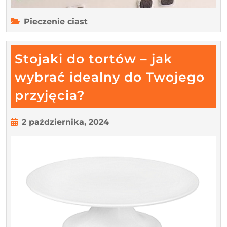
Pieczenie ciast
Stojaki do tortów – jak
wybrać idealny do Twojego
Stojaki
przyjęcia?
do
tortów
2
2 października, 2024
października,
–
2024
jak
wybrać
idealny
do
Twojego