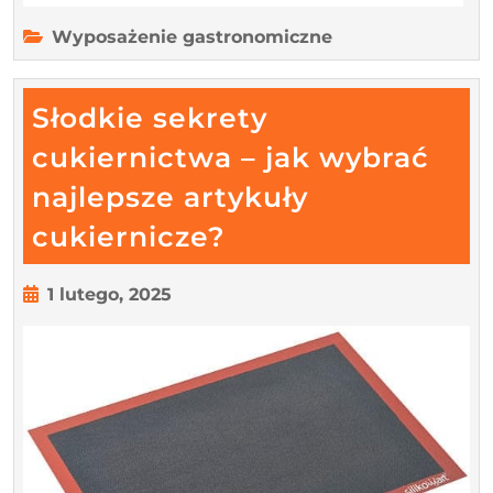
Wyposażenie gastronomiczne
Słodkie sekrety
cukiernictwa – jak wybrać
najlepsze artykuły
Słodkie
cukiernicze?
sekrety
cukiernictwa
1
1 lutego, 2025
lutego,
–
2025
jak
wybrać
najlepsze
artykuły