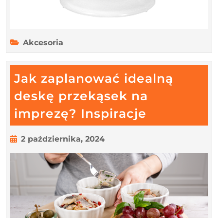
przyjęcia?
Akcesoria
Jak zaplanować idealną
deskę przekąsek na
Jak
imprezę? Inspiracje
zaplanowa
idealną
2
2 października, 2024
października,
deskę
2024
przekąsek
na
imprezę?
Inspiracje