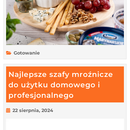
Gotowanie
Najlepsze szafy mroźnicze
do użytku domowego i
Najlepsze
profesjonalnego
szafy
mroźnicze
22
22 sierpnia, 2024
sierpnia,
do
2024
użytku