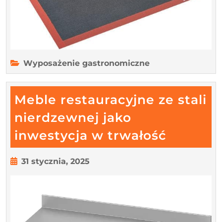
cukiernicze?
Wyposażenie gastronomiczne
Meble restauracyjne ze stali
nierdzewnej jako
Meble
inwestycja w trwałość
restaur
ze
31
31 stycznia, 2025
stycznia,
stali
2025
nierdze
jako