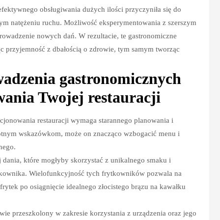
fektywnego obsługiwania dużych ilości przyczyniła się do
żym natężeniu ruchu. Możliwość eksperymentowania z szerszym
rowadzenie nowych dań. W rezultacie, te gastronomiczne
c przyjemność z dbałością o zdrowie, tym samym tworząc
wadzenia gastronomicznych
ania Twojej restauracji
cjonowania restauracji wymaga starannego planowania i
ku istotnym wskazówkom, może on znacząco wzbogacić menu i
nego.
j dania, które mogłyby skorzystać z unikalnego smaku i
ytkownika. Wielofunkcyjność tych frytkowników pozwala na
frytek po osiągnięcie idealnego złocistego brązu na kawałku
ciwie przeszkolony w zakresie korzystania z urządzenia oraz jego