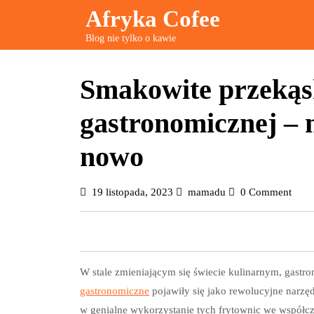
Skip
Afryka Cofee
to
Blog nie tylko o kawie
content
Smakowite przekąsk
gastronomicznej – 
nowo
19
mamadu
19 listopada, 2023
mamadu
0 Comment
listopada,
2023
W stale zmieniającym się świecie kulinarnym, gastr
gastronomiczne
pojawiły się jako rewolucyjne narzęd
w genialne wykorzystanie tych frytownic we współcz