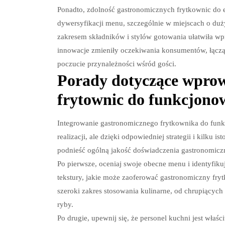
Ponadto, zdolność gastronomicznych frytkownic do e
dywersyfikacji menu, szczególnie w miejscach o du
zakresem składników i stylów gotowania ułatwiła wp
innowacje zmieniły oczekiwania konsumentów, łączą
poczucie przynależności wśród gości.
Porady dotyczące wpro
frytownic do funkcjonow
Integrowanie gastronomicznego frytkownika do funk
realizacji, ale dzięki odpowiedniej strategii i kil
podnieść ogólną jakość doświadczenia gastronomicz
Po pierwsze, oceniaj swoje obecne menu i identyfiku
tekstury, jakie może zaoferować gastronomiczny fr
szeroki zakres stosowania kulinarne, od chrupiących 
ryby.
Po drugie, upewnij się, że personel kuchni jest właś