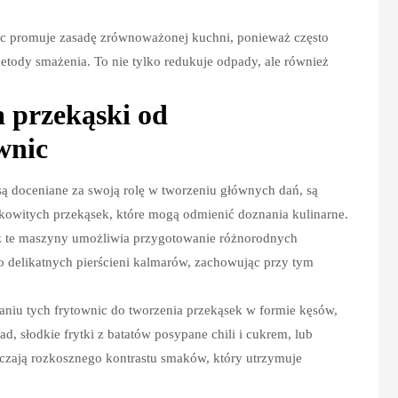
ic promuje zasadę zrównoważonej kuchni, ponieważ często
metody smażenia. To nie tylko redukuje odpady, ale również
 przekąski od
wnic
ą doceniane za swoją rolę w tworzeniu głównych dań, są
owitych przekąsek, które mogą odmienić doznania kulinarne.
ez te maszyny umożliwia przygotowanie różnorodnych
 delikatnych pierścieni kalmarów, zachowując przy tym
niu tych frytownic do tworzenia przekąsek w formie kęsów,
d, słodkie frytki z batatów posypane chili i cukrem, lub
rczają rozkosznego kontrastu smaków, który utrzymuje