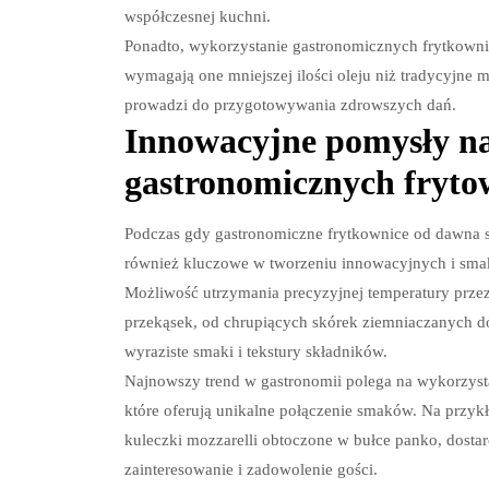
współczesnej kuchni.
Ponadto, wykorzystanie gastronomicznych frytkown
wymagają one mniejszej ilości oleju niż tradycyjne 
prowadzi do przygotowywania zdrowszych dań.
Innowacyjne pomysły na
gastronomicznych fryto
Podczas gdy gastronomiczne frytkownice od dawna s
również kluczowe w tworzeniu innowacyjnych i smak
Możliwość utrzymania precyzyjnej temperatury prz
przekąsek, od chrupiących skórek ziemniaczanych do
wyraziste smaki i tekstury składników.
Najnowszy trend w gastronomii polega na wykorzysta
które oferują unikalne połączenie smaków. Na przykła
kuleczki mozzarelli obtoczone w bułce panko, dosta
zainteresowanie i zadowolenie gości.