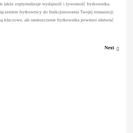
le także zoptymalizuje wydajność i żywotność frytkownika.
łączeniem frytkownicy do funkcjonowania Twojej restauracji.
są kluczowe, ale umieszczenie frytkownika powinno ułatwiać
Next
Next
post: