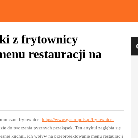
i z frytownicy
menu restauracji na
onomiczne frytownice:
https://www.gastropuls.pl/frytownice-
zie do tworzenia pysznych przekąsek. Ten artykuł zagłębia się
esnej kuchni, ich wpływ na przeprojektowanie menu restauracji