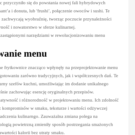
c przyczyniło się do powstania nowej fali hybrydowych
ant’a i donuta, lub 'frushi’, połączenie owoców i sushi. Te
że zachwycają wyobraźnię, tworząc poczucie przynależności
ność i nowatorstwo w sferze kulinarnej.
iezastąpionymi narzędziami w rewolucjonizowaniu menu
wanie menu
zne frytkownice znacząco wpłynęły na przeprojektowanie menu
zygotowaniu zarówno tradycyjnych, jak i współczesnych dań. Te
narny szefów kuchni, umożliwiając im dodanie unikalnego
nie zachowując esencję oryginalnych przepisów.
eatywność i różnorodność w projektowaniu menu. Ich zdolność
z kompromisów w smaku, teksturze i wartości odżywczej
iadczenia kulinarngo. Zauważalna zmiana polega na
nologią powietrzną zmieniły sposób postrzegania smażonych
wartości kalorii bez utraty smaku.