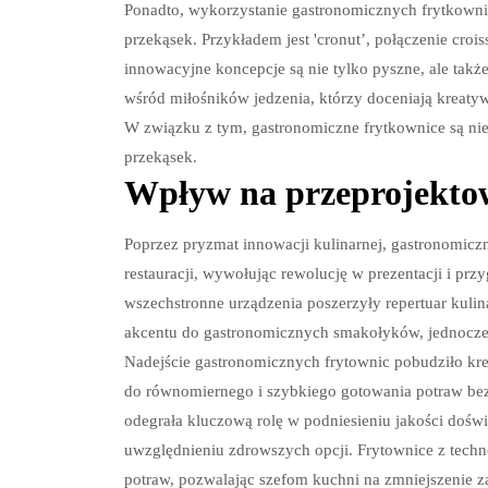
Ponadto, wykorzystanie gastronomicznych frytkowni
przekąsek. Przykładem jest 'cronut’, połączenie croiss
innowacyjne koncepcje są nie tylko pyszne, ale tak
wśród miłośników jedzenia, którzy doceniają kreatyw
W związku z tym, gastronomiczne frytkownice są n
przekąsek.
Wpływ na przeprojekto
Poprzez pryzmat innowacji kulinarnej, gastronomic
restauracji, wywołując rewolucję w prezentacji i pr
wszechstronne urządzenia poszerzyły repertuar kuli
akcentu do gastronomicznych smakołyków, jednocześ
Nadejście gastronomicznych frytownic pobudziło kr
do równomiernego i szybkiego gotowania potraw be
odegrała kluczową rolę w podniesieniu jakości dośw
uwzględnieniu zdrowszych opcji. Frytownice z tech
potraw, pozwalając szefom kuchni na zmniejszenie za