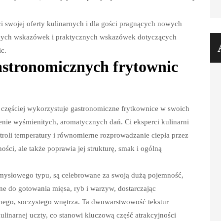
i swojej oferty kulinarnych i dla gości pragnących nowych
ennych wskazówek i praktycznych wskazówek dotyczących
c.
astronomicznych frytownic
 częściej wykorzystuje gastronomiczne frytkownice w swoich
enie wyśmienitych, aromatycznych dań. Ci eksperci kulinarni
troli temperatury i równomierne rozprowadzanie ciepła przez
ści, ale także poprawia jej strukturę, smak i ogólną
emysłowego typu, są celebrowane za swoją dużą pojemność,
ne do gotowania mięsa, ryb i warzyw, dostarczając
tnego, soczystego wnętrza. Ta dwuwarstwowość tekstur
linarnej uczty, co stanowi kluczową część atrakcyjności